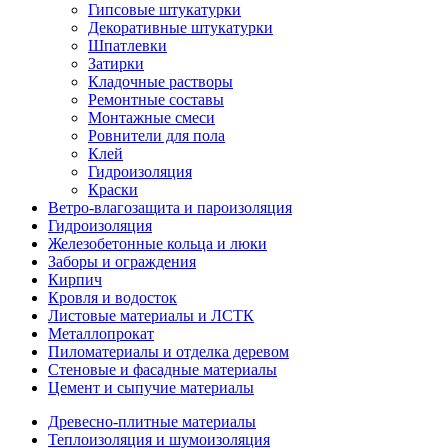
Гипсовые штукатурки
Декоративные штукатурки
Шпатлевки
Затирки
Кладочные растворы
Ремонтные составы
Монтажные смеси
Ровнители для пола
Клей
Гидроизоляция
Краски
Ветро-влагозащита и пароизоляция
Гидроизоляция
Железобетонные кольца и люки
Заборы и ограждения
Кирпич
Кровля и водосток
Листовые материалы и ЛСТК
Металлопрокат
Пиломатериалы и отделка деревом
Стеновые и фасадные материалы
Цемент и сыпучие материалы
Древесно-плитные материалы
Теплоизоляция и шумоизоляция