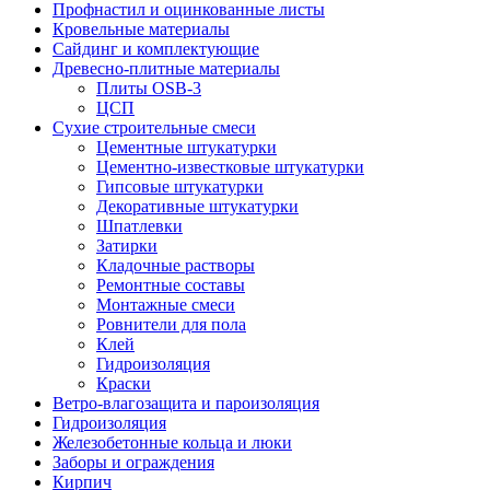
Профнастил и оцинкованные листы
Кровельные материалы
Сайдинг и комплектующие
Древесно-плитные материалы
Плиты OSB-3
ЦСП
Сухие строительные смеси
Цементные штукатурки
Цементно-известковые штукатурки
Гипсовые штукатурки
Декоративные штукатурки
Шпатлевки
Затирки
Кладочные растворы
Ремонтные составы
Монтажные смеси
Ровнители для пола
Клей
Гидроизоляция
Краски
Ветро-влагозащита и пароизоляция
Гидроизоляция
Железобетонные кольца и люки
Заборы и ограждения
Кирпич