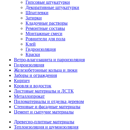
Гипсовые штукатурки
Декоративные штукатурки
Шпатлевки
Затирки
Кладочные растворы
Ремонтные составы
Монтажные смеси
Ровнители для пола
Клей
Гидроизоляция
Краски
Ветро-влагозащита и пароизоляция
Гидроизоляция
Железобетонные кольца и люки
Заборы и ограждения
Кирпич
Кровля и водосток
Листовые материалы и ЛСТК
Металлопрокат
Пиломатериалы и отделка деревом
Стеновые и фасадные материалы
Цемент и сыпучие материалы
Древесно-плитные материалы
Теплоизоляция и шумоизоляция