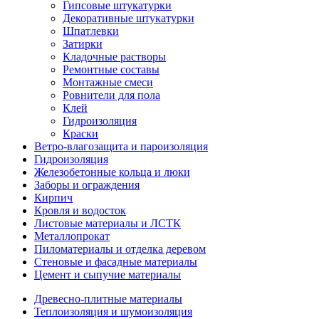
Гипсовые штукатурки
Декоративные штукатурки
Шпатлевки
Затирки
Кладочные растворы
Ремонтные составы
Монтажные смеси
Ровнители для пола
Клей
Гидроизоляция
Краски
Ветро-влагозащита и пароизоляция
Гидроизоляция
Железобетонные кольца и люки
Заборы и ограждения
Кирпич
Кровля и водосток
Листовые материалы и ЛСТК
Металлопрокат
Пиломатериалы и отделка деревом
Стеновые и фасадные материалы
Цемент и сыпучие материалы
Древесно-плитные материалы
Теплоизоляция и шумоизоляция