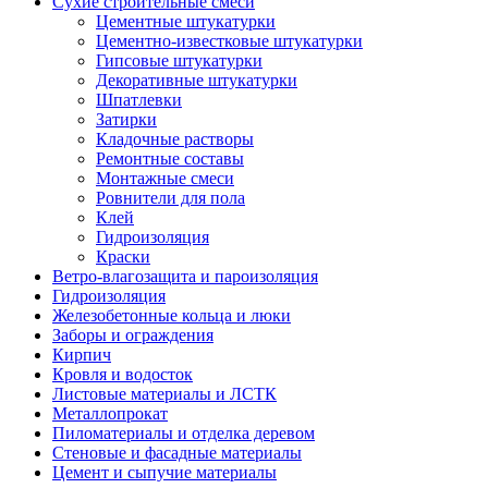
Сухие строительные смеси
Цементные штукатурки
Цементно-известковые штукатурки
Гипсовые штукатурки
Декоративные штукатурки
Шпатлевки
Затирки
Кладочные растворы
Ремонтные составы
Монтажные смеси
Ровнители для пола
Клей
Гидроизоляция
Краски
Ветро-влагозащита и пароизоляция
Гидроизоляция
Железобетонные кольца и люки
Заборы и ограждения
Кирпич
Кровля и водосток
Листовые материалы и ЛСТК
Металлопрокат
Пиломатериалы и отделка деревом
Стеновые и фасадные материалы
Цемент и сыпучие материалы