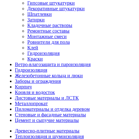
Гипсовые штукатурки
Декоративные штукатурки
Шпатлевки
Затирки
Кладочные растворы
Ремонтные составы
Монтажные смеси
Ровнители для пола
Клей
Гидроизоляция
Краски
Ветро-влагозащита и пароизоляция
Гидроизоляция
Железобетонные кольца и люки
Заборы и ограждения
Кирпич
Кровля и водосток
Листовые материалы и ЛСТК
Металлопрокат
Пиломатериалы и отделка деревом
Стеновые и фасадные материалы
Цемент и сыпучие материалы
Древесно-плитные материалы
Теплоизоляция и шумоизоляция