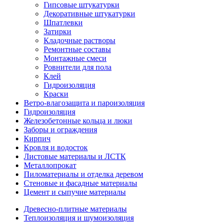
Гипсовые штукатурки
Декоративные штукатурки
Шпатлевки
Затирки
Кладочные растворы
Ремонтные составы
Монтажные смеси
Ровнители для пола
Клей
Гидроизоляция
Краски
Ветро-влагозащита и пароизоляция
Гидроизоляция
Железобетонные кольца и люки
Заборы и ограждения
Кирпич
Кровля и водосток
Листовые материалы и ЛСТК
Металлопрокат
Пиломатериалы и отделка деревом
Стеновые и фасадные материалы
Цемент и сыпучие материалы
Древесно-плитные материалы
Теплоизоляция и шумоизоляция