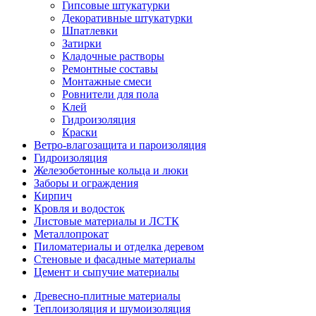
Гипсовые штукатурки
Декоративные штукатурки
Шпатлевки
Затирки
Кладочные растворы
Ремонтные составы
Монтажные смеси
Ровнители для пола
Клей
Гидроизоляция
Краски
Ветро-влагозащита и пароизоляция
Гидроизоляция
Железобетонные кольца и люки
Заборы и ограждения
Кирпич
Кровля и водосток
Листовые материалы и ЛСТК
Металлопрокат
Пиломатериалы и отделка деревом
Стеновые и фасадные материалы
Цемент и сыпучие материалы
Древесно-плитные материалы
Теплоизоляция и шумоизоляция