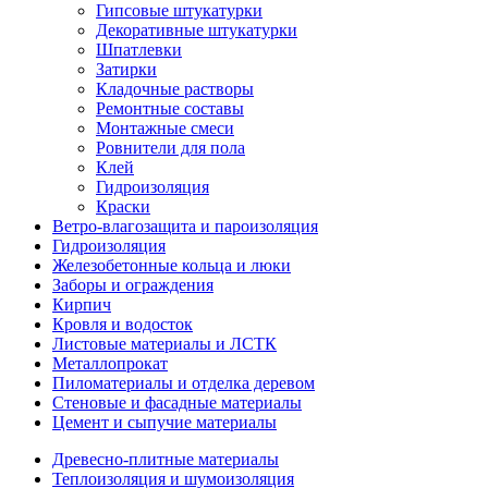
Гипсовые штукатурки
Декоративные штукатурки
Шпатлевки
Затирки
Кладочные растворы
Ремонтные составы
Монтажные смеси
Ровнители для пола
Клей
Гидроизоляция
Краски
Ветро-влагозащита и пароизоляция
Гидроизоляция
Железобетонные кольца и люки
Заборы и ограждения
Кирпич
Кровля и водосток
Листовые материалы и ЛСТК
Металлопрокат
Пиломатериалы и отделка деревом
Стеновые и фасадные материалы
Цемент и сыпучие материалы
Древесно-плитные материалы
Теплоизоляция и шумоизоляция