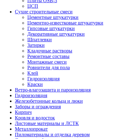
Плиты OSB-3
ЦСП
Сухие строительные смеси
Цементные штукатурки
Цементно-известковые штукатурки
Гипсовые штукатурки
Декоративные штукатурки
Шпатлевки
Затирки
Кладочные растворы
Ремонтные составы
Монтажные смеси
Ровнители для пола
Клей
Гидроизоляция
Краски
Ветро-влагозащита и пароизоляция
Гидроизоляция
Железобетонные кольца и люки
Заборы и ограждения
Кирпич
Кровля и водосток
Листовые материалы и ЛСТК
Металлопрокат
Пиломатериалы и отделка деревом