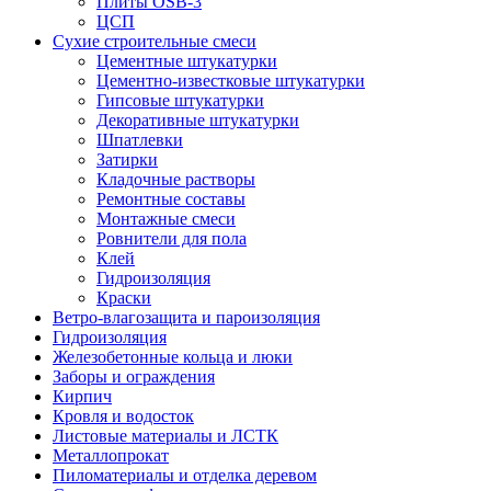
Плиты OSB-3
ЦСП
Сухие строительные смеси
Цементные штукатурки
Цементно-известковые штукатурки
Гипсовые штукатурки
Декоративные штукатурки
Шпатлевки
Затирки
Кладочные растворы
Ремонтные составы
Монтажные смеси
Ровнители для пола
Клей
Гидроизоляция
Краски
Ветро-влагозащита и пароизоляция
Гидроизоляция
Железобетонные кольца и люки
Заборы и ограждения
Кирпич
Кровля и водосток
Листовые материалы и ЛСТК
Металлопрокат
Пиломатериалы и отделка деревом