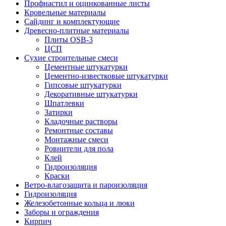
Профнастил и оцинкованные листы
Кровельные материалы
Сайдинг и комплектующие
Древесно-плитные материалы
Плиты OSB-3
ЦСП
Сухие строительные смеси
Цементные штукатурки
Цементно-известковые штукатурки
Гипсовые штукатурки
Декоративные штукатурки
Шпатлевки
Затирки
Кладочные растворы
Ремонтные составы
Монтажные смеси
Ровнители для пола
Клей
Гидроизоляция
Краски
Ветро-влагозащита и пароизоляция
Гидроизоляция
Железобетонные кольца и люки
Заборы и ограждения
Кирпич