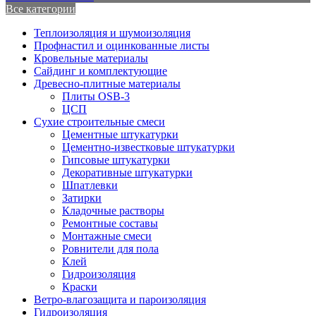
Все категории
Теплоизоляция и шумоизоляция
Профнастил и оцинкованные листы
Кровельные материалы
Сайдинг и комплектующие
Древесно-плитные материалы
Плиты OSB-3
ЦСП
Сухие строительные смеси
Цементные штукатурки
Цементно-известковые штукатурки
Гипсовые штукатурки
Декоративные штукатурки
Шпатлевки
Затирки
Кладочные растворы
Ремонтные составы
Монтажные смеси
Ровнители для пола
Клей
Гидроизоляция
Краски
Ветро-влагозащита и пароизоляция
Гидроизоляция