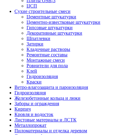
Плиты OSB-3
ЦСП
Сухие строительные смеси
Цементные штукатурки
Цементно-известковые штукатурки
Гипсовые штукатурки
Декоративные штукатурки
Шпатлевки
Затирки
Кладочные растворы
Ремонтные составы
Монтажные смеси
Ровнители для пола
Клей
Гидроизоляция
Краски
Ветро-влагозащита и пароизоляция
Гидроизоляция
Железобетонные кольца и люки
Заборы и ограждения
Кирпич
Кровля и водосток
Листовые материалы и ЛСТК
Металлопрокат
Пиломатериалы и отделка деревом