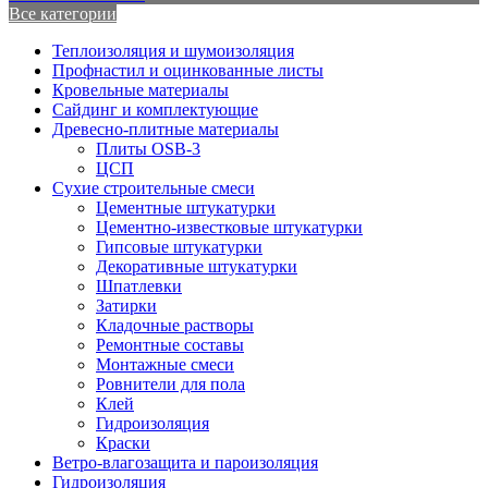
Все категории
Теплоизоляция и шумоизоляция
Профнастил и оцинкованные листы
Кровельные материалы
Сайдинг и комплектующие
Древесно-плитные материалы
Плиты OSB-3
ЦСП
Сухие строительные смеси
Цементные штукатурки
Цементно-известковые штукатурки
Гипсовые штукатурки
Декоративные штукатурки
Шпатлевки
Затирки
Кладочные растворы
Ремонтные составы
Монтажные смеси
Ровнители для пола
Клей
Гидроизоляция
Краски
Ветро-влагозащита и пароизоляция
Гидроизоляция