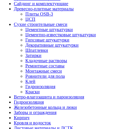
Сайдинг и комплектующие
Древесно-плитные материалы
Плиты OSB-3
ЦСП
Сухие строительные смеси
Цементные штукатурки
Цементно-известковые штукатурки
Гипсовые штукатурки
Декоративные штукатурки
Шпатлевки
Затирки
Кладочные растворы
Ремонтные составы
Монтажные смеси
Ровнители для пола
Клей
Гидроизоляция
Краски
Ветро-влагозащита и пароизоляция
Гидроизоляция
Железобетонные кольца и люки
Заборы и ограждения
Кирпич
Кровля и водосток
Листовые материалы и ЛСТК