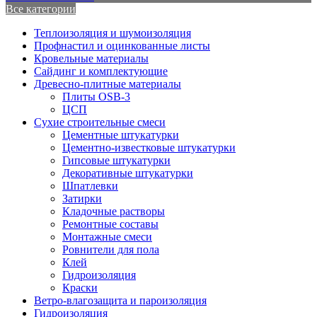
Все категории
Теплоизоляция и шумоизоляция
Профнастил и оцинкованные листы
Кровельные материалы
Сайдинг и комплектующие
Древесно-плитные материалы
Плиты OSB-3
ЦСП
Сухие строительные смеси
Цементные штукатурки
Цементно-известковые штукатурки
Гипсовые штукатурки
Декоративные штукатурки
Шпатлевки
Затирки
Кладочные растворы
Ремонтные составы
Монтажные смеси
Ровнители для пола
Клей
Гидроизоляция
Краски
Ветро-влагозащита и пароизоляция
Гидроизоляция