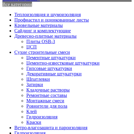
Все категории
Теплоизоляция и шумоизоляция
Профнастил и оцинкованные листы
Кровельные материалы
Сайдинг и комплектующие
Древесно-плитные материалы
Плиты OSB-3
ЦСП
Сухие строительные смеси
Цементные штукатурки
Цементно-известковые штукатурки
Гипсовые штукатурки
Декоративные штукатурки
Шпатлевки
Затирки
Кладочные растворы
Ремонтные составы
Монтажные смеси
Ровнители для пола
Клей
Гидроизоляция
Краски
Ветро-влагозащита и пароизоляция
Гидроизоляция