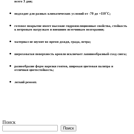
всего 3 дня;
подходит для разных климатических условий от -70 до +110˚С;
готовое покрытие имеет высокие гидроизоляционные свойства, стойкость
к ветровым нагрузкам и внешним источникам возгорания;
материал не шумит во время дождя, града, ветра;
шероховатая поверхность кровли исключает лавинообразный сход снега;
разнообразие форм нарезки гонтов, широкая цветовая палитра и
отличная цветостойкость;
легкий ремонт.
Поиск
Поиск