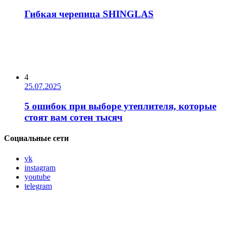
Гибкая черепица SHINGLAS
4
25.07.2025
5 ошибок при выборе утеплителя, которые
стоят вам сотен тысяч
Социальные сети
vk
instagram
youtube
telegram