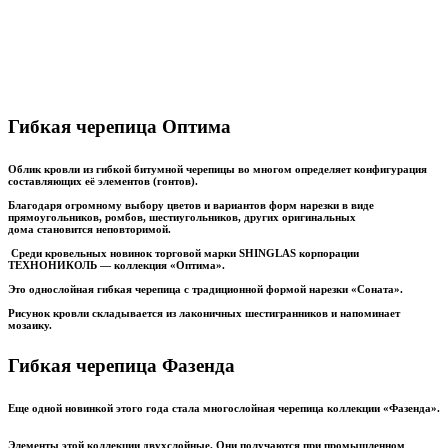
Гибкая черепица Оптима
Облик кровли из гибкой битумной черепицы во многом определяет конфигурация
составляющих её элементов (гонтов).
Благодаря огромному выбору цветов и вариантов форм нарезки в виде
прямоугольников, ромбов, шестиугольников, других оригинальных
дома становится неповторимой.
Среди кровельных новинок торговой марки SHINGLAS корпорации
ТЕХНОНИКОЛЬ — коллекция «Оптима».
Это однослойная гибкая черепица с традиционной формой нарезки «Соната».
Рисунок кровли складывается из лаконичных шестигранников и напоминает
мозаику.
Гибкая черепица Фазенда
Еще одной новинкой этого года стала многослойная черепица коллекции «Фазенда».
Элементы этой коллекции двухслойные. Они получаются при промышленном