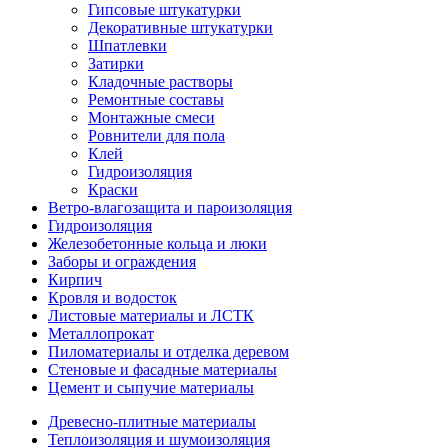
Гипсовые штукатурки
Декоративные штукатурки
Шпатлевки
Затирки
Кладочные растворы
Ремонтные составы
Монтажные смеси
Ровнители для пола
Клей
Гидроизоляция
Краски
Ветро-влагозащита и пароизоляция
Гидроизоляция
Железобетонные кольца и люки
Заборы и ограждения
Кирпич
Кровля и водосток
Листовые материалы и ЛСТК
Металлопрокат
Пиломатериалы и отделка деревом
Стеновые и фасадные материалы
Цемент и сыпучие материалы
Древесно-плитные материалы
Теплоизоляция и шумоизоляция