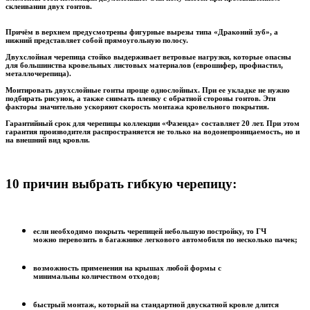
склеивании двух гонтов.
Причём в верхнем предусмотрены фигурные вырезы типа «Драконий зуб», а
нижний представляет собой прямоугольную полосу.
Двухслойная черепица стойко выдерживает ветровые нагрузки, которые опасны
для большинства кровельных листовых материалов (еврошифер, профнастил,
металлочерепица).
Монтировать двухслойные гонты проще однослойных. При ее укладке не нужно
подбирать рисунок, а также снимать пленку с обратной стороны гонтов. Эти
факторы значительно ускоряют скорость монтажа кровельного покрытия.
Гарантийный срок для черепицы коллекции «Фазенда» составляет 20 лет. При этом
гарантия производителя распространяется не только на водонепроницаемость, но и
на внешний вид кровли.
10 причин выбрать гибкую черепицу:
если необходимо покрыть черепицей небольшую постройку, то ГЧ
можно перевозить в багажнике легкового автомобиля по несколько пачек;
возможность применения на крышах любой формы с
минимальны количеством отходов;
быстрый монтаж, который на стандартной двускатной кровле длится